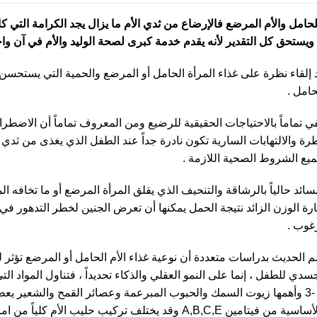
حامل والأم المرضع فالإرضاع من ثدي الأم ما يزال يجد الكرامة التي ك
 ويستحق كل التقدير لأنه يقدم خدمة كبرى لصحة الوليد والأم في آن واح
د إلقاء نظرة على غذاء المرأة الحامل أو المرضع والحمية التي يستحسن
حامل .
في تماماً بالاحتياجات الحقيقية للرضيع ومن المعروف تماماً أن الاضطرا
رة والالتهابات السارية تكون نادرة جداً عند الطفل الذي يغذى من ثدي
ميع الشروط الصحية اللازمة .
لسائد حالياً بالرشاقة والتنحيف الذي يقلق المرأة المرضع أو ما تخافه ال
 الوزن الزائد نتيجة الحمل يمكنها أن تعرض الجنين لخطر التدهور في 
غوب .
لم الحديث بدراسات متعددة أن نوعية غذاء الأم الحامل أو المرضع تؤثر
سدي للطفل ، إنما على النمو العقلي والذكاء تحديداً ، فتناول المواد الت
على الأوميغا -3 وأهمها زيوت السمك والحبوب المبرعمة وعصائر القمح والشعير 
الفيتامينات الأساسية من فيتامين A,B,C,E وقد يختلف تركيب حليب الأم كلياً 