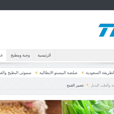
الرئيسية
وجبة ومطبخ
غذ
صلصة البيستو الايطالية
سموثى البطيخ والفراولة
قهوة النوتيل
ية والطب البديل
عصير القمح