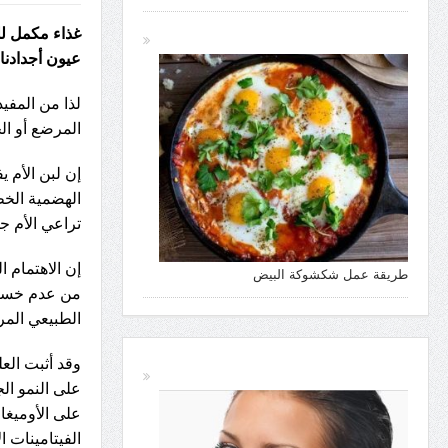
غذاء مكمل لل
عيون أجدادنا
لذا من المفي
المرضع أو ال
إن لبن الأم ي
الهضمية الخط
تراعي الأم ج
إن الاهتمام ا
طريقة عمل شكشوكة البيض
من عدم خسارة
الطبيعي المر
وقد أثبت الع
على النمو الج