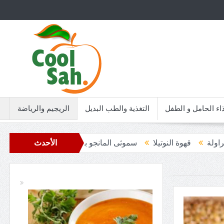
اء الحامل و الطفل
التغذية والطب البديل
الريجيم والرياضة
ا
سموثى المانجو بالسبانخ
قهوة اللوتس
الأحدث
سموثى المانجو وال
سمبوسة ب