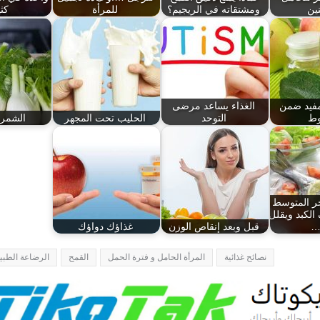
ين
ومشتقاته في الريجيم؟
للمرأة
كثي
مفيد ضمن
الغذاء يساعد مرضى
ط
التوحد
الحليب تحت المجهر
الشمر 
حر المتوسط
لكبد ويقلل
…
قبل وبعد إنقاص الوزن
غذاؤك دواؤك
نصائح غذائية
المرأة الحامل و فترة الحمل
القمح
الرضاعة الطبي