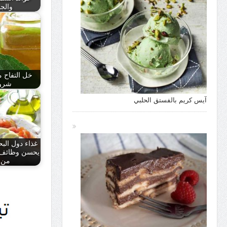
والجن
خل التفاح 
شرو
آيس كريم بالفستق الحلبي
غذاء دول الب
يحسن وظائف ا
من