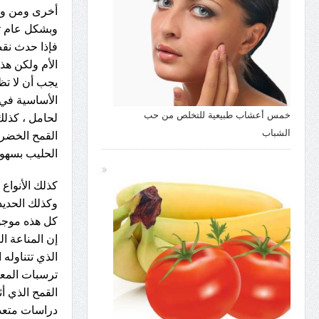
أخرى ومن وقت
وبشكل عام تبل
فإذا حدث نق
الأم ولكن هذ
يجب أن لا تظ
الأساسية في 
خمس أعشاب طبيعية للتخلص من حب
لحامل ، كذلك
الشباب
القمح الخضرا
الحليب بسهول
كذلك الأنواع 
وكذلك الحديد 
كل هذه موجود
إن المناعة ال
الذي تتناوله 
ترسبات المعاد
القمح الذي أ
دراسات متعددة 