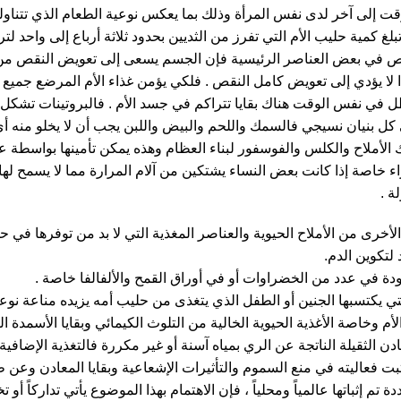
 إلى آخر لدى نفس المرأة وذلك بما يعكس نوعية الطعام الذي تتناوله
غ كمية حليب الأم التي تفرز من الثديين بحدود ثلاثة أرباع إلى واحد لتر
ص في بعض العناصر الرئيسية فإن الجسم يسعى إلى تعويض النقص من
ا لا يؤدي إلى تعويض كامل النقص . فلكي يؤمن غذاء الأم المرضع جميع 
ل في نفس الوقت هناك بقايا تتراكم في جسد الأم . فالبروتينات تشكل ا
كل بنيان نسيجي فالسمك واللحم والبيض واللبن يجب أن لا يخلو منه أي 
 الأملاح والكلس والفوسفور لبناء العظام وهذه يمكن تأمينها بواسطة 
ء خاصة إذا كانت بعض النساء يشتكين من آلام المرارة مما لا يسمح له
ة .
الأخرى من الأملاح الحيوية والعناصر المغذية التي لا بد من توفرها في ح
لتكوين الدم.
ة في عدد من الخضراوات أو في أوراق القمح والألفالفا خاصة .
تي يكتسبها الجنين أو الطفل الذي يتغذى من حليب أمه يزيده مناعة نوعي
الأم وخاصة الأغذية الحيوية الخالية من التلوث الكيمائي وبقايا الأسمدة ال
ن الثقيلة الناتجة عن الري بمياه آسنة أو غير مكررة فالتغذية الإضافية
ثبت فعاليته في منع السموم والتأثيرات الإشعاعية وبقايا المعادن وعن 
تم إثباتها عالمياً ومحلياً ، فإن الاهتمام بهذا الموضوع يأتي تداركاً أو ت