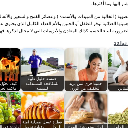
ار إليها وما أكثرها .
عضوية ( الخالية من المبيدات والأسمدة ) وعصائر القمح والشعير والألفال
ميتها الغذائية توفر للطفل أو الجنين والأم الغذاء الكامل الذي يحتوي 
الضرورية لبناء الجسم كذلك المعادن والأنزيمات التي لا مجال لذكرها فه
تعلقة
خمسة حلول طبية
حميةأخرى لمن يريد
للمكافحة المستدامة
كيف تحوّل
مثالي
التخفيف من الوزن
للسمنة
ماكينة لحر
قطرة عسل صيدلية آمنة
ر للحامل
لماذا يمنع دقيق القمح
للرجل ….وعيادة تجميل
واحدة في الي