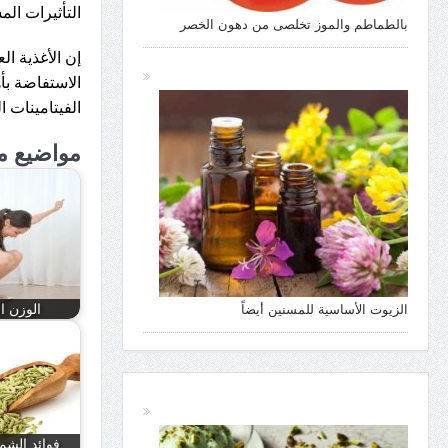
التأثيرات المش
بالطماطم والموز تخلصى من دهون الخصر
إن الأغذية ال
الاستفاضة بأه
الفيتامينات 
مواضيع م
الوزن ال
الزيوت الأساسية للمسنين أيضاً
فوائد الشم