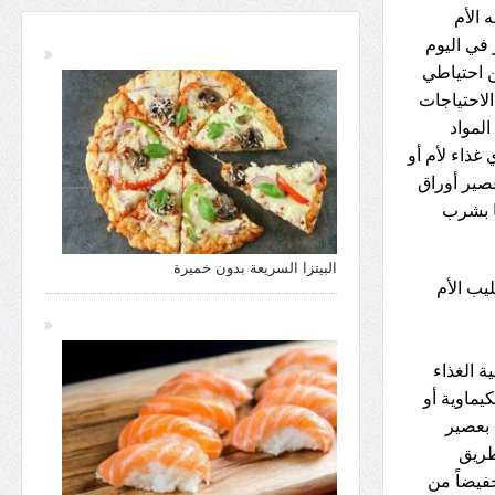
 الأم
 في اليوم
 احتياطي
الاحتياجات
لمواد
غذاء لأم أو
عصير أوراق
ا بشرب
البيتزا السريعة بدون خميرة
ليب الأم
ة الغذاء
كيماوية أو
 بعصير
طريق
خفيضاً من