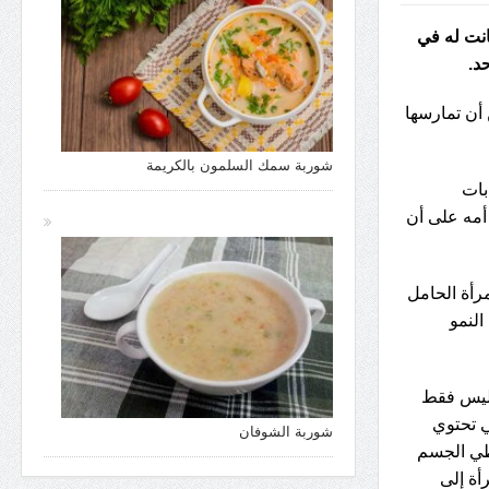
انت له في
د.
 أن تمارسها
شوربة سمك السلمون بالكريمة
بات
 أمه على أن
مرأة الحامل
النمو
 ليس فقط
ي تحتوي
شوربة الشوفان
يعطي الجسم
من امرأة إلى