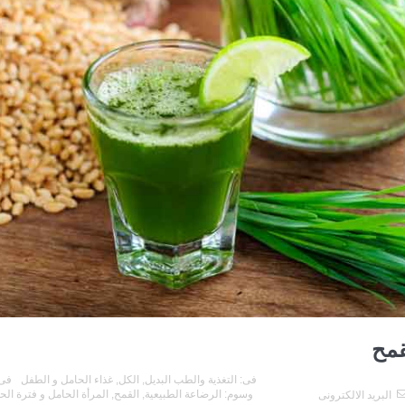
قمح
فى:
التغذية والطب البديل
,
الكل
,
غذاء الحامل و الطفل
فى
وسوم:
الرضاعة الطبيعية
,
القمح
,
المرأة الحامل و فترة ال
البريد الالكترونى