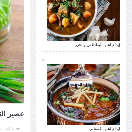
إيدام لحم بالبطاطس والجزر
عصير ال
ايدام لحم باكستاني
طباعة