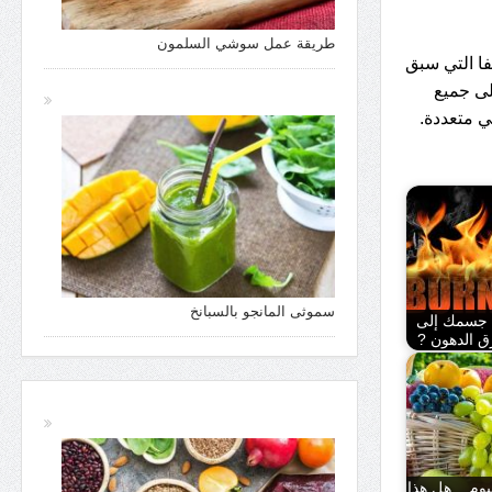
طريقة عمل سوشي السلمون
فا التي سبق
على جميع
ي متعددة.
سموثى المانجو بالسبانخ
 جسمك إلى
ق الدهون ?
وم .. هل هذا