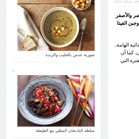
عام
,
نصائح غذائية
خضر والأصفر
جبن الفيتا
ئية الهامة،
. كما أن
شوربة عدس بالحليب والزبدة
ترة التي
سلطة الباذنجان المقلي مع الفليفلة