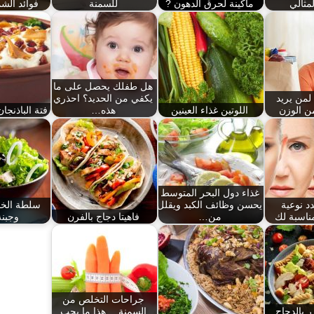
مثالي
ماكينة لحرق الدهون ?
للسمنة
فوائد الش
هل طفلك يحصل على ما
من يريد
يكفي من الحديد؟ احذري
ن الوزن
اللوتين غذاء العينين
هذه…
فتة الباذنجا
غذاء دول البحر المتوسط
 نوعية
يحسن وظائف الكبد ويقلل
سلطة الخ
ناسبة لك
من…
فاهيتا دجاج بالفرن
وجبنة 
جراحات التخلص من
 بالدجاج
السمنة… هذا ما يجب