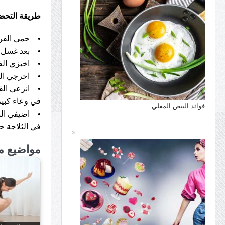
طريقة التحض
• حمي الفرن على
• بعد غسل ا
• اخبزي الفلفل الملون لمدة 35 د
• اخرجي الفل
• انزعي الق
في وعاء كبير
فوائد البيض المقلي
• اضيفي البق
في الثلاجة حت
مواضيع م