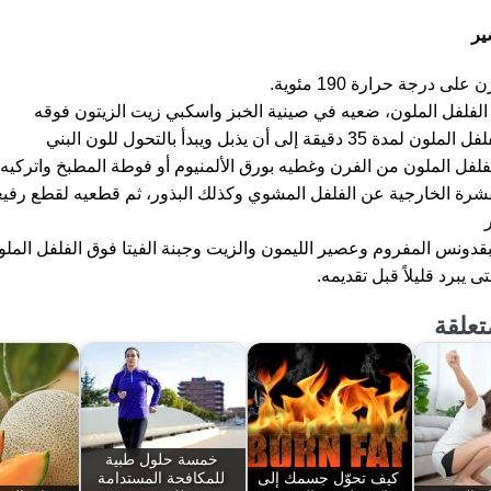
ير
 درجة حرارة 190 مئوية.
لفلفل الملون، ضعيه في صينية الخبز واسكبي زيت الزيتون فوقه
قيقة إلى أن يذبل ويبدأ بالتحول للون البني
فل الملون من الفرن وغطيه بورق الألمنيوم أو فوطة المطبخ واتركيه 
شرة الخارجية عن الفلفل المشوي وكذلك البذور، ثم قطعيه لقطع رفي
دونس المفروم وعصير الليمون والزيت وجبنة الفيتا فوق الفلفل المل
ى يبرد قليلاً قبل تقديمه.
تعلقة
خمسة حلول طبية
كيف تحوّل جسمك إلى
للمكافحة المستدامة