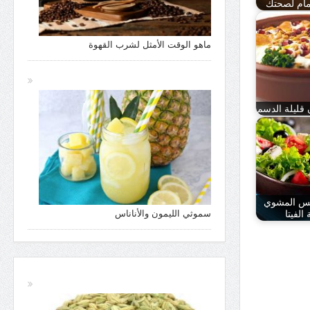
مام لصحتك
ماهو الوقت الأمثل لشرب القهوة
ن قليلة الدسم
س المشوي
الفيتا
سموثي الليمون والأناناس