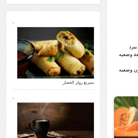
يبرد
عة وضعيه
ون وضعيه
سبرنغ رولز الخضار