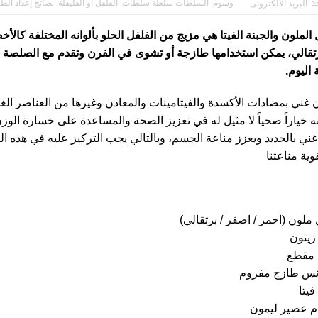
وسوم:
السلطات سلطة سلطات
,
الفلفل أو الفليفلة
,
نصائح إعداد الط
البريد الالكترونى
لملون والجبنة الفيتا هي مزيج من الفلفل الحلو بألوانه المختلفة كالأ
رتقالي، يمكن استخدامها طازجة أو تشوى في الفرن وتقدم مع الصلصة و
اليوم.
 غني بمضادات الأكسدة والفيتامينات والمعادن وغيرها من العناصر الغذا
ه خياراً صحياً لا مثيل له في تعزيز الصحة والمساعدة على خسارة الوزن
غني بالحديد ويعزز مناعة الجسم، وبالتالي يجب التركيز عليه في هذه الف
وية مناعتنا
يتون
مقطع
نس طازج مفروم
يتا