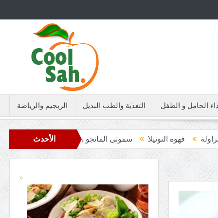
اء الحامل و الطفل
التغذية والطب البديل
الريجيم والرياضة
ا
سموثى المانجو بالسبانخ
قهوة اللوتس
الأحدث
سموثى المانجو وال
سمبوسة ب