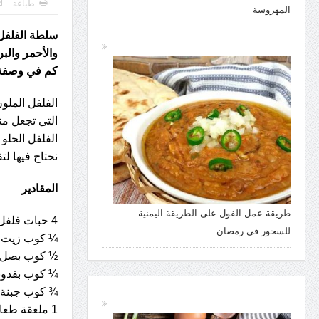
طباعة
المهروسة
سلطة الفلفل ا
والأحمر والب
كم في وصفة 
الفلفل الملون
التي تجعل من
الفلفل الحلو 
نحتاج فيها لتق
المقادير
طريقة عمل الفول على الطريقة اليمنية
4 حبات فلفل ملون (احمر / اصفر / برتقالي)
للسحور في رمضان
¼ كوب زيت ز
½ كوب بصل 
¼ كوب بقدو
¾ كوب جبنة ف
1 ملعقة طعام عصير ليمون