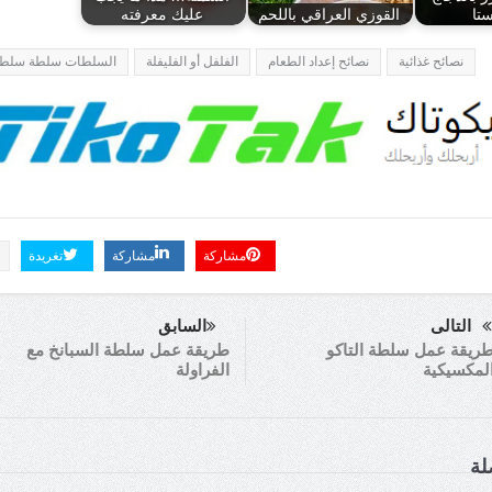
ستا
القوزي العراقي باللحم
عليك معرفته
نصائح غذائية
نصائح إعداد الطعام
الفلفل أو الفليفلة
السلطات سلطة سلط
مشاركة
مشاركة
تغريدة
التالى
السابق
ريقة عمل سلطة التاكو
طريقة عمل سلطة السبانخ مع
لمكسيكية
الفراولة
لة