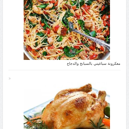
معكرونة سباغيتي بالسبانخ والدجاج