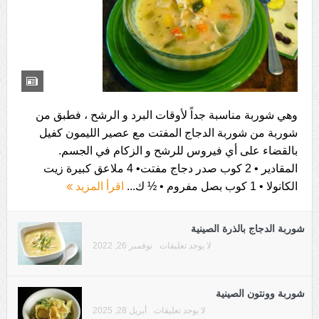
وهي شوربة مناسبة جداً لأوقات البرد و الرشح ، فطبق من
شوربة ‏من شوربة الدجاج المفتت مع عصير الليمون كفيل
بالقضاء على أي ‏فيروس للرشح و الزكام في الجسم.‏
المقادير • ‏2 كوب صدر دجاج مفتت• ‏4 ملاعق كبيرة زيت
الكانولا ‏• ‏1 كوب بصل مفروم ‏• ‏½ ك...
اقرأ المزيد
شوربة الدجاج بالذرة الصينية
لا يوجد تعليقات
نوفمبر 26, 2022
شوربة وونتون الصينية
لا يوجد تعليقات
أبريل 28, 2025