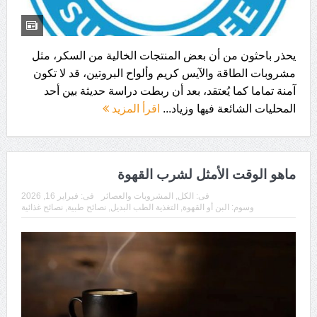
يحذر باحثون من أن بعض المنتجات الخالية من السكر، مثل
مشروبات الطاقة والآيس كريم وألواح البروتين، قد لا تكون
آمنة تماما كما يُعتقد، بعد أن ربطت دراسة حديثة بين أحد
المحليات الشائعة فيها وزياد...
اقرأ المزيد
ماهو الوقت الأمثل لشرب القهوة
فى:
الكل
,
المشروبات والعصائر
فى:
فبراير 16, 2026
وسوم:
البن أو القهوة
,
التغذية الطب البديل
,
نصائح طبية
,
نصائح غذائية