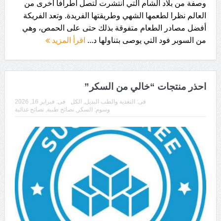
وصفة من بلاد الشام التي انتشرت لتصل أطرافا أخرى من
العالم نظرا لطعمها الشهي وطريقتها الفريدة. وتعد الفريكة
أفضل مصادر الطعام متفوقة بذلك حتى على الحمص، وهي
من السوبر فود التي يوصى بتناولها د...
اقرأ المزيد
احذر منتجات “خالي من السكر”
فى:
التغذية والطب البديل
,
الكل
فى:
فبراير 16, 2026
وسوم:
السكر
,
نصائح طبية
,
نصائح غذائية