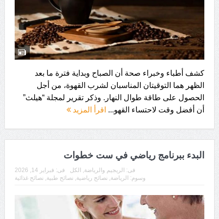
كشف أطباء وخبراء صحة أن الصباح وبداية فترة ما بعد
الظهر هما التوقيتان المناسبان لشرب القهوة، من أجل
الحصول على طاقة طوال النهار. وذكر تقرير لمجلة “هيلث”
أن أفضل وقت لاحتساء القهو...
اقرأ المزيد
البدء ببرنامج رياضي في ست خطوات
فى:
الريجيم والرياضة
,
الكل
فى:
فبراير 14, 2026
وسوم:
الرياضة
,
نصائح رياضية
,
نصائح طبية
,
نصائح غذائية