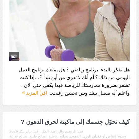
هل تفكر بالبدء ببرنامج رياضي ؟ هل يمنعك برنامج العمل
اليومي من ذلك ؟ أم أنك لا تدري من أين تبدأ ؟…إذا كنت
تشعر بضرورة ممارستك للرياضة فهذا يكفي حتى الآن ،
واعلم أنه يفصل بينك وبين تحقيق رغبت...
اقرأ المزيد
كيف تحوّل جسمك إلى ماكينة لحرق الدهون ?
فى:
الريجيم والرياضة
,
الكل
فى:
يناير 21, 2026
وسوم:
إنقاص أو فقدان الوزن
,
الدهون
,
نصائح رياضية
,
نصائح طبية
,
نصائح غذائية