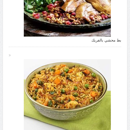
بط محشي بالفريك