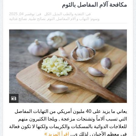
مكافحة آلام المفاصل بالثوم
فى:
التغذية والطب البديل
,
الكل
فى:
نوفمبر 04, 2025
وسوم:
التهاب و آلام المفاصل
,
الثوم
,
نصائح طبية
,
نصائح غذائية
يعاني ما يزيد على 40 مليون أمريكي من التهابات المفاصل
التي تسبب آلاماً وتشنجات مزعجة , ويلجا الكثيرون منهم
للعلاجات الدوائية بالمسكنات والكريمات ولكنها لا تكون فعالة
في معظم الأحيان , لذلك ي...
اقرأ المزيد