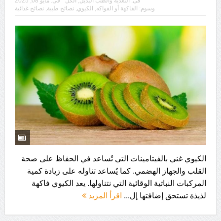
فى:
التغذية والطب البديل
,
الكل
فى:
مايو 08, 2025
وسوم:
الفاكهة أو الفواكه
,
الكيوي
,
نصائح طبية
,
نصائح غذائية
الكيوي غني بالفيتامينات التي تُساعد في الحفاظ على صحة
القلب والجهاز الهضمي. كما يُساعد تناوله على زيادة كمية
المركبات النباتية الوقائية التي نتناولها. يعد الكيوي فاكهة
لذيذة تستحق إضافتها إل...
اقرأ المزيد