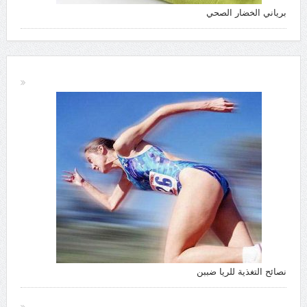
برياني الخضار الصحي
نصائح التغذية للريا ضببن