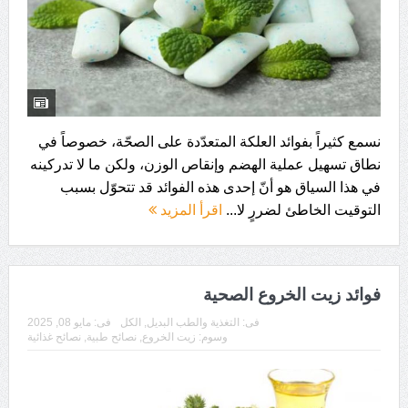
نسمع كثيراً بفوائد العلكة المتعدّدة على الصحّة، خصوصاً في
نطاق تسهيل عملية الهضم وإنقاص الوزن، ولكن ما لا تدركينه
في هذا السياق هو أنّ إحدى هذه الفوائد قد تتحوّل بسبب
التوقيت الخاطئ لضررٍ لا...
اقرأ المزيد
فوائد زيت الخروع الصحية
فى:
التغذية والطب البديل
,
الكل
فى:
مايو 08, 2025
وسوم:
زيت الخروع
,
نصائح طبية
,
نصائح غذائية