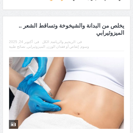
يخلص من البدانة والشيخوخة وتساقط الشعر ..
الميزوثيرابي
فى:
الريجيم والرياضة
,
الكل
فى:
أكتوبر 24, 2025
وسوم:
إنقاص أو فقدان الوزن
,
الميزوثيرابي
,
نصائح طبية