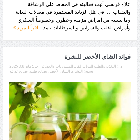
علاج فرنسي أثبت فعاليته في الحفاظ على الرشاقة
والشباب … في ظل الزيادة المستمرة في معدلات البدانة
وما تسببه من امراض مزمنة وخطورة وخصوصاً السكري
وأمراض القلب والشرايين والسرطانات ، يتد...
اقرأ المزيد
فوائد الشاي الأخضر للبشرة
فى:
التغذية والطب البديل
,
الكل
,
المشروبات والعصائر
فى:
مايو 08, 2025
وسوم:
البشرة
,
الشاي الأخضر
,
نصائح طبية
,
نصائح غذائية