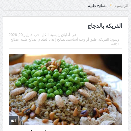
الرئيسية
نصائح طبية
الفريكة بالدجاج
فى:
أطباق رئيسية
,
الكل
فى:
فبراير 20, 2026
وسوم:
الفريكة
,
طبق أو وجبة أساسية
,
نصائح إعداد الطعام
,
نصائح طبية
,
نصائح
غذائية