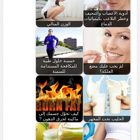
أدوية الأعصاب والتنحيف
وخطر التلاعب بكيميائيات
الدماغ
الوزن المثالي
خمسة حلول طبية
لمَ يجب عليك مضغ
للمكافحة المستدامة
العلكة؟
للسمنة
كيف تحوّل جسمك إلى
الحليب تحت المجهر
ماكينة لحرق الدهون ?