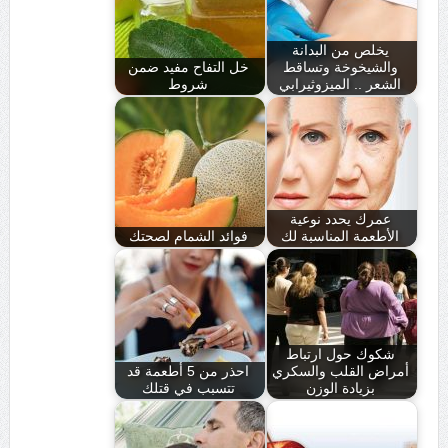
يخلص من البدانة
والشيخوخة وتساقط
خل التفاح مفيد ضمن
الشعر .. الميزوثيرابي
شروط
عمرك يحدد نوعية
الأطعمة المناسبة لك
فوائد الشمام لصحتك
شكوك حول ارتباط
أمراض القلب والسكري
احذر من 5 أطعمة قد
بزيادة الوزن
تتسبب في قتلك