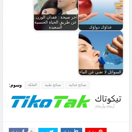
آخر صيحة : فقدان الوزن..
عن طريق الحياة الجنسية
غذاؤك دواؤك
السعيدة
السوائل لا تغني عن الماء
وسوم:
نصائح غذائية
نصائح طبية
العلكة
مشاركة
مشاركة
تغريدة
0
مشاركة