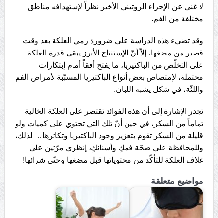
لا غنى عن الإجراء الروتيني الأخير نظراً لإستهدافه مناطق
مختلفة من الفم.
وقد تضيء هذه الدراسة على ضرورة رمي العلكة بعد وقت
قصير من مضغها، إلاّ أنّ الإستنتاج الأبرز يبقى قدرة العلكة
على التخلّص من الباكتيريا، ما يفتح أفقاً أمام إبتكارات
محتملة، لإمتصاص بعض أنواع الباكتيريا المسبّبة لأمراض الفم
واللثّة، في شكل يشبه اللبان.
تجدر الإشارة إلى أن هذه الفوائد تقتصر على العلكة الخالية
تماماً من السكر، في حين أنّ تلك التي تحتوي على كميات ولو
قليلة من السكر تقوم بتعزيز وجود الباكتيريا وتكاثرها… لذلك،
وللمحافظة على صحّة فمكِ وأسنانكِ، إنظري مرّتين على
غلاف العلكة للتأكّد من محتوياتها قبل مضغها وحتّى شرائها!
مواضيع متعلقة