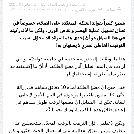
فى:
التغذية والطب البديل
,
الكل
فى:
مايو 08, 2025
وسوم:
العلكة
,
نصائح طبية
,
نصائح غذائية
طباعة
البريد الالكترونى
نسمع كثيراً بفوائد العلكة المتعدّدة على الصحّة، خصوصاً في
نطاق تسهيل عملية الهضم وإنقاص الوزن، ولكن ما لا تدركينه
في هذا السياق هو أنّ إحدى هذه الفوائد قد تتحوّل بسبب
التوقيت الخاطئ لضررٍ لا يستهان به!
هذا ما توصّلت إليه دراسة حديثة في جامعة هولنديّة، والتي
أرادت في المبدأ تحليل آثار مضغ العلكة، إلّا أنّ ما إكتشفته قد
يغيّر تماماً طريقة إستخدامكِ لها.
ففي حين أنّ مضغ العلكة لمدّة 10 دقائق يساهم في إزالة
حتّى 100 مليون باكتيريا موجودة في الفم، الأمر الإيجابي
للغاية، تبيّن في المقابل أنّ مضغها لوقت طويل يساهم في
إعادة إطلاق هذه الباكتيريا، وذلك نحو اللثّة.
ولكن لا تقلقي، فإن التزمت بالوقت المحدّد، ستحصلين على
تنظيف ممتاز يتفوّق بفعاليته على استعمال الخيط حتّى، ولكن