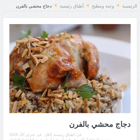
الرئيسية
وجبة ومطبخ
أطباق رئيسية
دجاج محشي بالفرن
دجاج محشي بالفرن
فى:
أطباق رئيسية
,
الكل
فى:
فبراير 20, 2026
وسوم:
الدجاج أو الفروج
,
طبق أو وجبة أساسية
,
نصائح إعداد الطعام