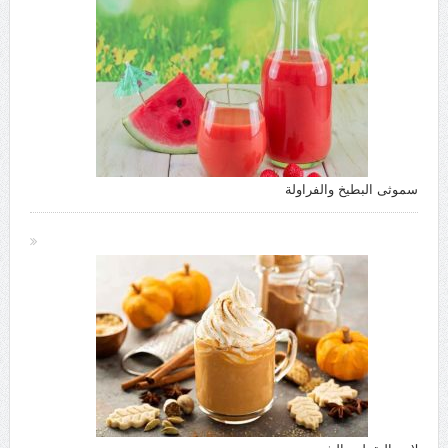
سموثى البطيخ والفراولة