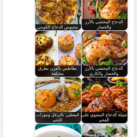
الدجاج المحشي بالأرز
والخضار
مجبوس الدجاج الكويتي
الدجاج المحشي بالأرز
بطاطس بالفرن بطرق
والخضار والكاري
مختلفة
تتبيلة الدجاج المشوي على
اليقطين بالبرغل وموزات
الفحم
اللحم