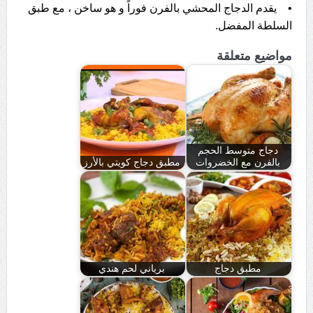
• يقدم الدجاج المحشي بالفرن فوراً و هو ساخن ، مع طبق
السلطة المفضل.
مواضيع متعلقة
دجاج متوسط الحجم
بالفرن مع الخضروات
مطبق دجاج كويتي بالأرز
مطبق دجاج
برياني لحم هندي