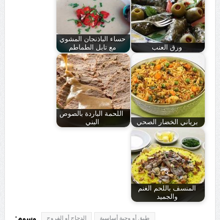
حساء الباذنجان المشوي
ورق العنب
مع تابل الطماطم
‎ ‎اللحمة الباردة بالصوص
برياني الخضار الصحي
البني
المنسف باللحم الغنم
والجميد
وسوم:
طبق أو وجبة أساسية
الدجاج أو الفروج